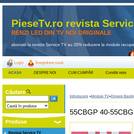
PieseTv.ro revista Servi
BENZI LED DIN TV NOI ORIGINALE
abonatii la revista Service TV au 20% reducere la module recup
Login
Înregistrare nouă
ACASA
DESPRE NOI
CUM CUMPĂR
Conditii retur
Căutare
»
»
Introducere
Module TV
Drivere Backl
55CBGP 40-55CBGP
Produse
Revista Service TV