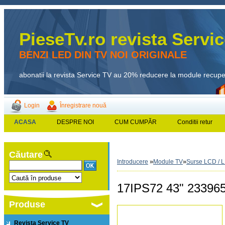
PieseTv.ro revista Servi
BENZI LED DIN TV NOI ORIGINALE
abonatii la revista Service TV au 20% reducere la module recup
Login
Înregistrare nouă
ACASA
DESPRE NOI
CUM CUMPĂR
Conditii retur
Căutare
»
»
Introducere
Module TV
Surse LCD / 
17IPS72 43" 233965
Produse
Revista Service TV